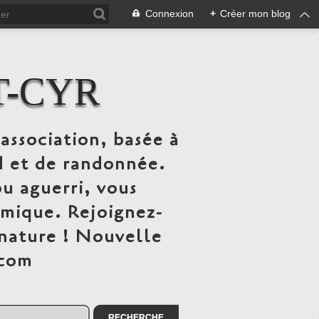
Connexion
+
Créer mon blog
T-CYR
association, basée à
ed et de randonnée.
u aguerri, vous
mique. Rejoignez-
 nature ! Nouvelle
.com