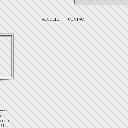
ACCUEIL
CONTACT
 années
e
 38h48
 ! Un