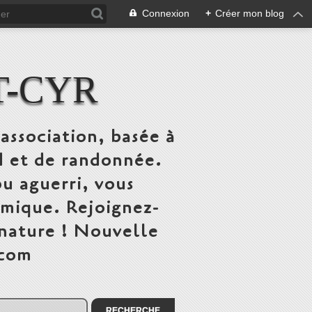
Connexion
+
Créer mon blog
T-CYR
association, basée à
ed et de randonnée.
u aguerri, vous
mique. Rejoignez-
 nature ! Nouvelle
.com