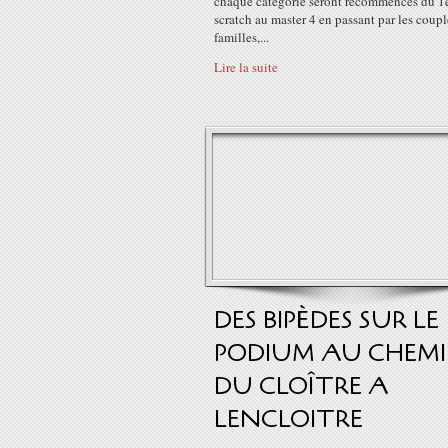
chaque catégorie seront recommencés du 1
scratch au master 4 en passant par les couple
familles,...
Lire la suite
DES BIPÈDES SUR LE
PODIUM AU CHEM
DU CLOÎTRE A
LENCLOITRE