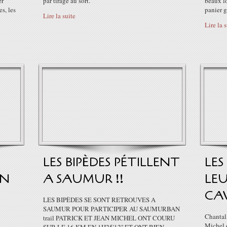
er
par tirage au sort.
beaux lo
s, les
panier 
Lire la suite
Lire la 
LES BIPÈDES PÉTILLENT
LES
IN
A SAUMUR !!
LEU
CA
LES BIPÈDES SE SONT RETROUVES A
SAUMUR POUR PARTICIPER AU SAUMURBAN
Chantal,
trail PATRICK ET JEAN MICHEL ONT COURU
Michel o