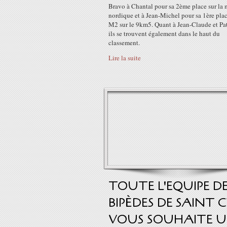
Bravo à Chantal pour sa 2ème place sur la
nordique et à Jean-Michel pour sa 1ère pla
M2 sur le 9km5. Quant à Jean-Claude et Pat
ils se trouvent également dans le haut du
classement.
Lire la suite
TOUTE L'EQUIPE D
BIPÈDES DE SAINT 
VOUS SOUHAITE 