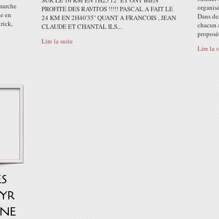
SUR LE 16 KM EN 1H25'12'' ET ONT BIEN
 marche
organisé
PROFITE DES RAVITOS !!!!! PASCAL A FAIT LE
ce en
Dans de
24 KM EN 2H40'35'' QUANT A FRANCOIS , JEAN
rick,
chacun a
CLAUDE ET CHANTAL ILS...
proposée
Lire la suite
Lire la 
ES
CYR
UNE