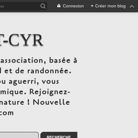
Connexion
+
Créer mon blog
T-CYR
association, basée à
ed et de randonnée.
u aguerri, vous
mique. Rejoignez-
 nature ! Nouvelle
.com