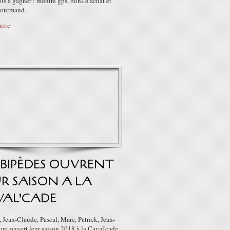
ts à gagner : montre gps, bons d'achat et
gourmand.
suite
 BIPÈDES OUVRENT
R SAISON A LA
VAL'CADE
 Jean-Claude, Pascal, Marc, Patrick, Jean-
nt ouvert leur saison 2018 à la Caval'cade