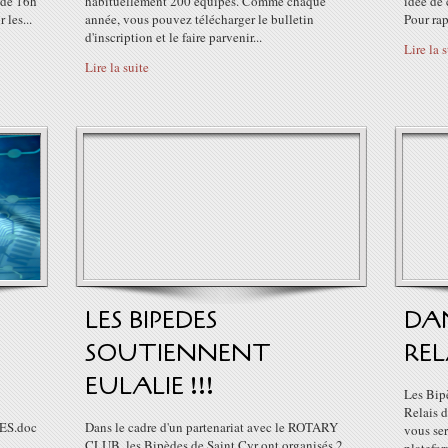
s de 16h
habituellement 200 équipes. Comme chaque
idée de 
 les...
année, vous pouvez télécharger le bulletin
Pour rapp
d'inscription et le faire parvenir...
Lire la 
Lire la suite
LES BIPEDES
DAN
SOUTIENNENT
REL
EULALIE !!!
Les Bip
Relais d
ES.doc
Dans le cadre d'un partenariat avec le ROTARY
vous ser
CLUB ,les Bipèdes de Saint Cyr ont organisés 2