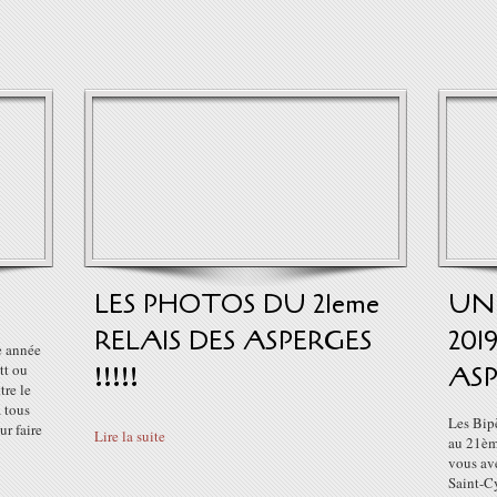
LES PHOTOS DU 21eme
UN 
RELAIS DES ASPERGES
201
e année
tt ou
!!!!!
ASP
tre le
 tous
Les Bipè
r faire
Lire la suite
au 21èm
vous av
Saint-C