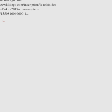
rme Klikego.com :
www.klikego.com/inscription/le-relais-des-
s-15-km-2019/course-a-pied-
/1550816069600-1...
suite