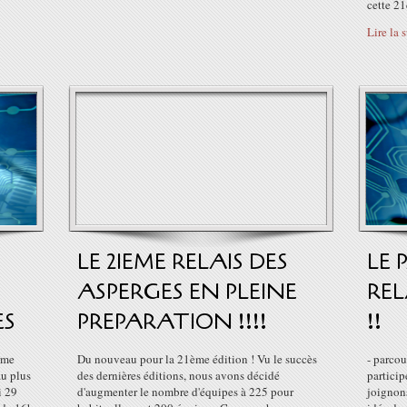
cette 21
Lire la 
LE 21EME RELAIS DES
LE
ASPERGES EN PLEINE
REL
ES
PREPARATION !!!!
!!
orme
Du nouveau pour la 21ème édition ! Vu le succès
- parcou
au plus
des dernières éditions, nous avons décidé
particip
i 29
d'augmenter le nombre d'équipes à 225 pour
joignon