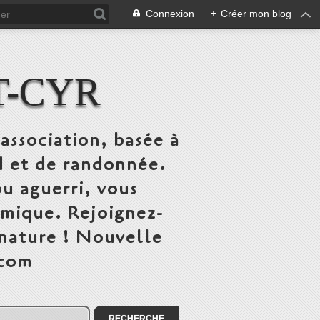
Connexion
+
Créer mon blog
T-CYR
association, basée à
ed et de randonnée.
u aguerri, vous
mique. Rejoignez-
 nature ! Nouvelle
.com