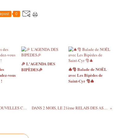
epost
0
🎉 L'AGENDA DES
des
🎄🎅 Balade de NOËL
BIPÈDES🎉
ndez-vous
avec Les Bipèdes de
 !
Saint-Cyr 🎅🎄
LES BIPEDES INAUGURENT LEURS NOUVELLES COULEURS !
DANS 2 MOIS, LE 21ème RELAIS DES ASPERGES !