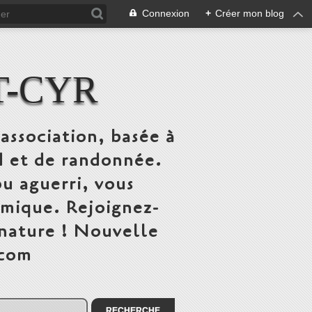
Connexion
+
Créer mon blog
T-CYR
association, basée à
ed et de randonnée.
u aguerri, vous
mique. Rejoignez-
 nature ! Nouvelle
.com