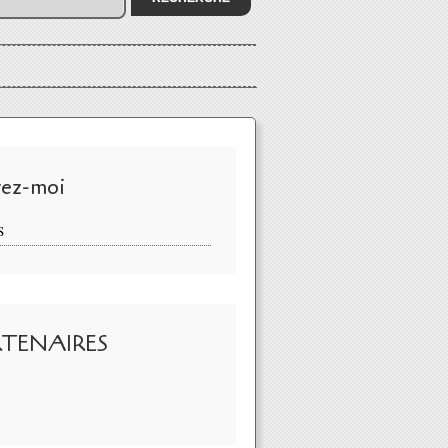
vez-moi
S
RTENAIRES